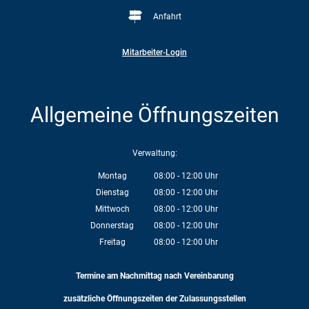
Anfahrt
Mitarbeiter-Login
Allgemeine Öffnungszeiten
Verwaltung:
Montag
08:00
-
12:00
Uhr
Von 08:00 bis 12:00 Uhr
Dienstag
08:00
-
12:00
Uhr
Von 08:00 bis 12:00 Uhr
Mittwoch
08:00
-
12:00
Uhr
Von 08:00 bis 12:00 Uhr
Donnerstag
08:00
-
12:00
Uhr
Von 08:00 bis 12:00 Uhr
Freitag
08:00
-
12:00
Uhr
Von 08:00 bis 12:00 Uhr
Termine am Nachmittag nach Vereinbarung
zusätzliche Öffnungszeiten der Zulassungsstellen