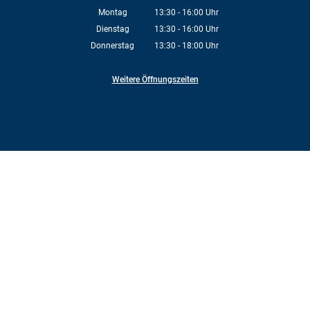
Montag
13:30
-
16:00
Uhr
Von 13:30 bis 16:00 Uhr
Dienstag
13:30
-
16:00
Uhr
Von 13:30 bis 16:00 Uhr
Donnerstag
13:30
-
18:00
Uhr
Von 13:30 bis 18:00 Uhr
Weitere Öffnungszeiten