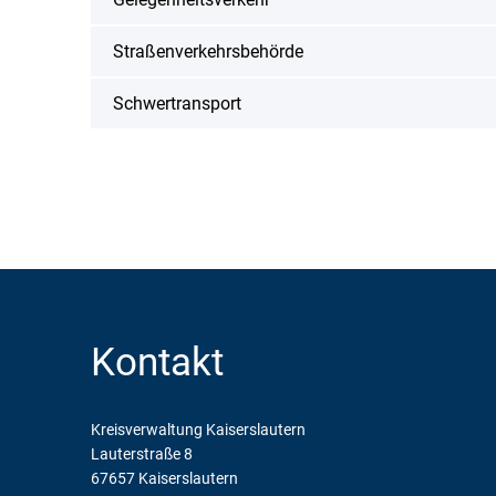
Partnerschaften
Straßenverkehrsbehörde
Karriere
Landkreisfilm
Schwertransport
Beteiligungen
Kontakt
Kreisverwaltung Kaiserslautern
Lauterstraße 8
67657 Kaiserslautern