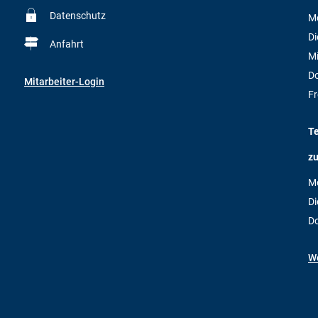
Datenschutz
M
Di
Anfahrt
M
D
Mitarbeiter-Login
Fr
T
zu
M
Di
D
We