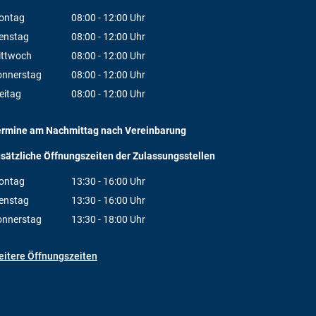
ontag
08:00
-
12:00
Uhr
Von 08:00 bis 12:00 Uhr
enstag
08:00
-
12:00
Uhr
Von 08:00 bis 12:00 Uhr
ittwoch
08:00
-
12:00
Uhr
Von 08:00 bis 12:00 Uhr
onnerstag
08:00
-
12:00
Uhr
Von 08:00 bis 12:00 Uhr
eitag
08:00
-
12:00
Uhr
Von 08:00 bis 12:00 Uhr
ermine am Nachmittag nach Vereinbarung
sätzliche Öffnungszeiten der Zulassungsstellen
ontag
13:30
-
16:00
Uhr
Von 13:30 bis 16:00 Uhr
enstag
13:30
-
16:00
Uhr
Von 13:30 bis 16:00 Uhr
onnerstag
13:30
-
18:00
Uhr
Von 13:30 bis 18:00 Uhr
itere Öffnungszeiten