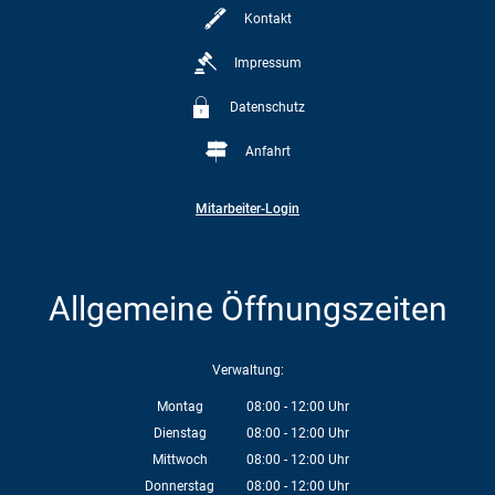
Kontakt
Impressum
Datenschutz
Anfahrt
Mitarbeiter-Login
Allgemeine Öffnungszeiten
Verwaltung:
Montag
08:00
-
12:00
Uhr
Von 08:00 bis 12:00 Uhr
Dienstag
08:00
-
12:00
Uhr
Von 08:00 bis 12:00 Uhr
Mittwoch
08:00
-
12:00
Uhr
Von 08:00 bis 12:00 Uhr
Donnerstag
08:00
-
12:00
Uhr