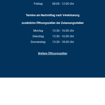
Von 08:00 bis 12:00 Uhr
Freitag
08:00
-
12:00
Uhr
Von 08:00 bis 12:00 Uhr
Termine am Nachmittag nach Vereinbarung
zusätzliche Öffnungszeiten der Zulassungsstellen
Montag
13:30
-
16:00
Uhr
Von 13:30 bis 16:00 Uhr
Dienstag
13:30
-
16:00
Uhr
Von 13:30 bis 16:00 Uhr
Donnerstag
13:30
-
18:00
Uhr
Von 13:30 bis 18:00 Uhr
Weitere Öffnungszeiten