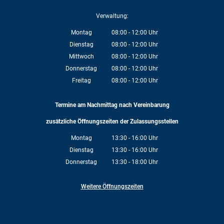
Verwaltung:
Montag
08:00
-
12:00
Uhr
Von 08:00 bis 12:00 Uhr
Dienstag
08:00
-
12:00
Uhr
Von 08:00 bis 12:00 Uhr
Mittwoch
08:00
-
12:00
Uhr
Von 08:00 bis 12:00 Uhr
Donnerstag
08:00
-
12:00
Uhr
Von 08:00 bis 12:00 Uhr
Freitag
08:00
-
12:00
Uhr
Von 08:00 bis 12:00 Uhr
Termine am Nachmittag nach Vereinbarung
zusätzliche Öffnungszeiten der Zulassungsstellen
Montag
13:30
-
16:00
Uhr
Von 13:30 bis 16:00 Uhr
Dienstag
13:30
-
16:00
Uhr
Von 13:30 bis 16:00 Uhr
Donnerstag
13:30
-
18:00
Uhr
Von 13:30 bis 18:00 Uhr
Weitere Öffnungszeiten