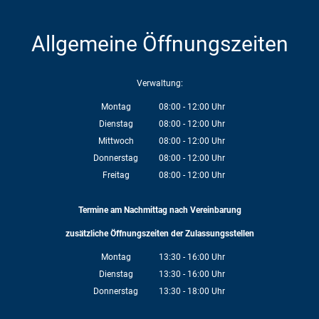
Allgemeine Öffnungszeiten
Verwaltung:
Montag
08:00
-
12:00
Uhr
Von 08:00 bis 12:00 Uhr
Dienstag
08:00
-
12:00
Uhr
Von 08:00 bis 12:00 Uhr
Mittwoch
08:00
-
12:00
Uhr
Von 08:00 bis 12:00 Uhr
Donnerstag
08:00
-
12:00
Uhr
Von 08:00 bis 12:00 Uhr
Freitag
08:00
-
12:00
Uhr
Von 08:00 bis 12:00 Uhr
Termine am Nachmittag nach Vereinbarung
zusätzliche Öffnungszeiten der Zulassungsstellen
Montag
13:30
-
16:00
Uhr
Von 13:30 bis 16:00 Uhr
Dienstag
13:30
-
16:00
Uhr
Von 13:30 bis 16:00 Uhr
Donnerstag
13:30
-
18:00
Uhr
Von 13:30 bis 18:00 Uhr