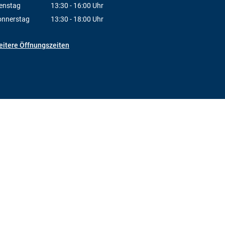
Von 13:30 bis 16:00 Uhr
enstag
13:30
-
16:00
Uhr
Von 13:30 bis 16:00 Uhr
onnerstag
13:30
-
18:00
Uhr
Von 13:30 bis 18:00 Uhr
itere Öffnungszeiten