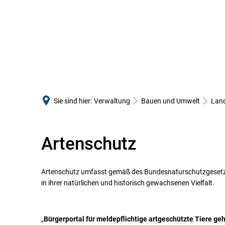
LANDKREIS
BÜRGERSE
Der Landrat
Unsere Leistu
Kreisbeigeordnete
Formulare
Gremien
E-Rechnung
Kr
Sie sind hier:
Verwaltung
Bauen und Umwelt
Land
Gemeinden und Bürgermeister
Mitarbeitende
Au
Ve
Öffentliche Bekanntmachungen
Öffnungszeite
Bü
Or
Artenschutz
Artenschutz
Submissionen
Anfahrt
Finanzen und Haushalt
Behörden-Link
Artenschutz umfasst gemäß des Bundesnaturschutzgesetzes 
Statistische Daten
Presse-Info un
in ihrer natürlichen und historisch gewachsenen Vielfalt.
Kreishandbuch
Veranstaltung
Verwaltungsgliederung
Krisenvorsorg
„
Bürgerportal für meldepflichtige artgeschützte Tiere ge