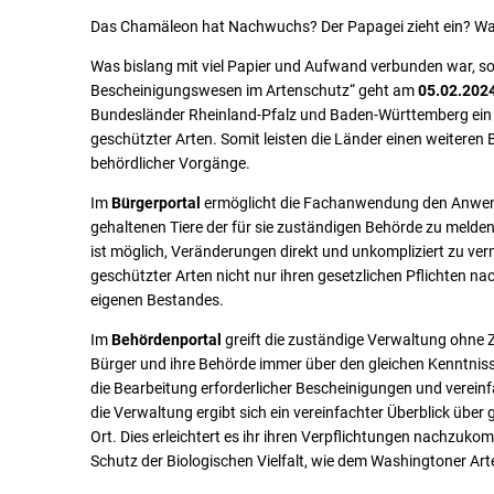
Partnerschaften
Das Chamäleon hat Nachwuchs? Der Papagei zieht ein? Wa
Karriere
Was bislang mit viel Papier und Aufwand verbunden war, sol
Bescheinigungswesen im Artenschutz“ geht am
05.02.202
Landkreisfilm
Bundesländer Rheinland-Pfalz und Baden-Württemberg ein 
Beteiligungen
geschützter Arten. Somit leisten die Länder einen weiteren 
behördlicher Vorgänge.
Im
Bürgerportal
ermöglicht die Fachanwendung den Anwende
gehaltenen Tiere der für sie zuständigen Behörde zu melden
ist möglich, Veränderungen direkt und unkompliziert zu ve
geschützter Arten nicht nur ihren gesetzlichen Pflichten n
eigenen Bestandes.
Im
Behördenportal
greift die zuständige Verwaltung ohne Z
Bürger und ihre Behörde immer über den gleichen Kenntnisst
die Bearbeitung erforderlicher Bescheinigungen und verein
die Verwaltung ergibt sich ein vereinfachter Überblick über
Ort. Dies erleichtert es ihr ihren Verpflichtungen nachzu
Schutz der Biologischen Vielfalt, wie dem Washingtoner 