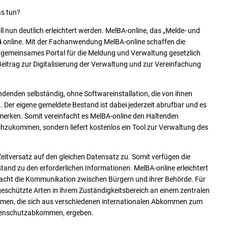
Gleichstellung
Wichtige Rufnummern
s tun?
Klimamanagement
Wichtige Links
l nun deutlich erleichtert werden. MelBA-online, das „Melde- und
4
online. Mit der Fachanwendung MelBA-online schaffen die
Warnsignale
gemeinsames Portal für die Meldung und Verwaltung gesetzlich
Beitrag zur Digitalisierung der Verwaltung und zur Vereinfachung
nden selbständig, ohne Softwareinstallation, die von ihnen
. Der eigene gemeldete Bestand ist dabei jederzeit abrufbar und es
rmerken. Somit vereinfacht es MelBA-online den Haltenden
achzukommen, sondern liefert kostenlos ein Tool zur Verwaltung des
eitversatz auf den gleichen Datensatz zu. Somit verfügen die
and zu den erforderlichen Informationen. MelBA-online erleichtert
facht die Kommunikation zwischen Bürgern und ihrer Behörde. Für
 geschützte Arten in ihrem Zuständigkeitsbereich an einem zentralen
kommen, die sich aus verschiedenen internationalen Abkommen zum
Artenschutzabkommen, ergeben.