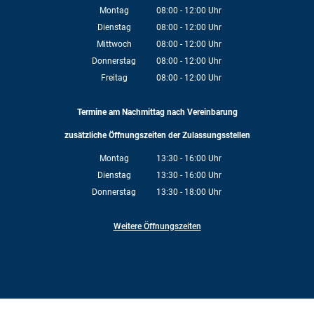
Montag
08:00
-
12:00
Uhr
Von 08:00 bis 12:00 Uhr
Dienstag
08:00
-
12:00
Uhr
Von 08:00 bis 12:00 Uhr
Mittwoch
08:00
-
12:00
Uhr
Von 08:00 bis 12:00 Uhr
Donnerstag
08:00
-
12:00
Uhr
Von 08:00 bis 12:00 Uhr
Freitag
08:00
-
12:00
Uhr
Von 08:00 bis 12:00 Uhr
Termine am Nachmittag nach Vereinbarung
zusätzliche Öffnungszeiten der Zulassungsstellen
Montag
13:30
-
16:00
Uhr
Von 13:30 bis 16:00 Uhr
Dienstag
13:30
-
16:00
Uhr
Von 13:30 bis 16:00 Uhr
Donnerstag
13:30
-
18:00
Uhr
Von 13:30 bis 18:00 Uhr
Weitere Öffnungszeiten