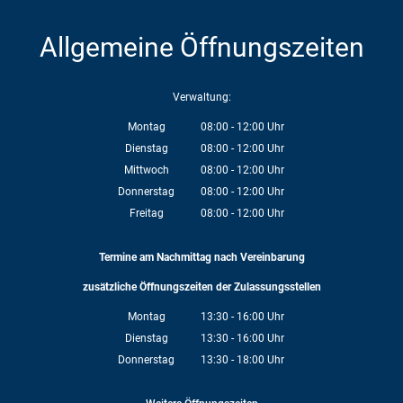
Allgemeine Öffnungszeiten
Verwaltung:
Montag
08:00
-
12:00
Uhr
Von 08:00 bis 12:00 Uhr
Dienstag
08:00
-
12:00
Uhr
Von 08:00 bis 12:00 Uhr
Mittwoch
08:00
-
12:00
Uhr
Von 08:00 bis 12:00 Uhr
Donnerstag
08:00
-
12:00
Uhr
Von 08:00 bis 12:00 Uhr
Freitag
08:00
-
12:00
Uhr
Von 08:00 bis 12:00 Uhr
Termine am Nachmittag nach Vereinbarung
zusätzliche Öffnungszeiten der Zulassungsstellen
Montag
13:30
-
16:00
Uhr
Von 13:30 bis 16:00 Uhr
Dienstag
13:30
-
16:00
Uhr
Von 13:30 bis 16:00 Uhr
Donnerstag
13:30
-
18:00
Uhr
Von 13:30 bis 18:00 Uhr