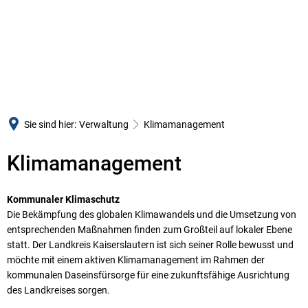
LANDKREIS
BÜRGERSERVICE
VERWALTUNG
Der Landrat
Unsere Leistungen
Zentrale Aufgaben un
Kreisbeigeordnete
Formulare
Kommunalaufsicht un
Gremien
E-Rechnung
Kr
Ordnung, Verkehr und
Gemeinden und Bürgermeister
Mitarbeitende
Au
Ve
Sie sind hier:
Verwaltung
Klimamanagement
Jugend und Soziales
Öffentliche Bekanntmachungen
Öffnungszeiten und Stan
Bü
Or
Klimamanagement
Bauen und Umwelt
Submissionen
Anfahrt
Abfallwirtschaft
Finanzen und Haushalt
Behörden-Links
Kommunaler Klimaschutz
Lebensmittelüberwach
Statistische Daten
Presse-Info und Archiv
Die Bekämpfung des globalen Klimawandels und die Umsetzung von
Gesundheitsamt
entsprechenden Maßnahmen finden zum Großteil auf lokaler Ebene
Kreishandbuch
Veranstaltungen
statt. Der Landkreis Kaiserslautern ist sich seiner Rolle bewusst und
Rechnungs- und Gem
möchte mit einem aktiven Klimamanagement im Rahmen der
Verwaltungsgliederung
Krisenvorsorge
kommunalen Daseinsfürsorge für eine zukunftsfähige Ausrichtung
Pressestelle und Kult
Partnerschaften
des Landkreises sorgen.
Gleichstellung