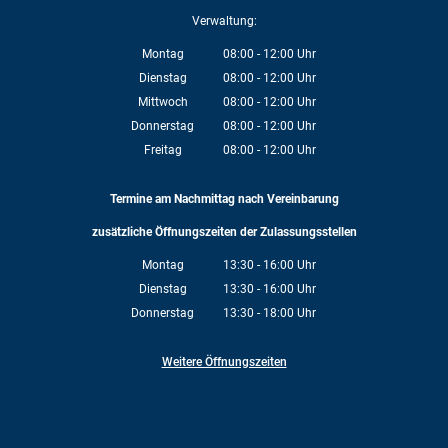
Verwaltung:
Montag
08:00
-
12:00
Uhr
Von 08:00 bis 12:00 Uhr
Dienstag
08:00
-
12:00
Uhr
Von 08:00 bis 12:00 Uhr
Mittwoch
08:00
-
12:00
Uhr
Von 08:00 bis 12:00 Uhr
Donnerstag
08:00
-
12:00
Uhr
Von 08:00 bis 12:00 Uhr
Freitag
08:00
-
12:00
Uhr
Von 08:00 bis 12:00 Uhr
Termine am Nachmittag nach Vereinbarung
zusätzliche Öffnungszeiten der Zulassungsstellen
Montag
13:30
-
16:00
Uhr
Von 13:30 bis 16:00 Uhr
Dienstag
13:30
-
16:00
Uhr
Von 13:30 bis 16:00 Uhr
Donnerstag
13:30
-
18:00
Uhr
Von 13:30 bis 18:00 Uhr
Weitere Öffnungszeiten