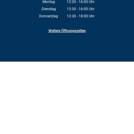
Montag
13:30
-
16:00
Uhr
Von 13:30 bis 16:00 Uhr
Dienstag
13:30
-
16:00
Uhr
Von 13:30 bis 16:00 Uhr
Donnerstag
13:30
-
18:00
Uhr
Von 13:30 bis 18:00 Uhr
Weitere Öffnungszeiten