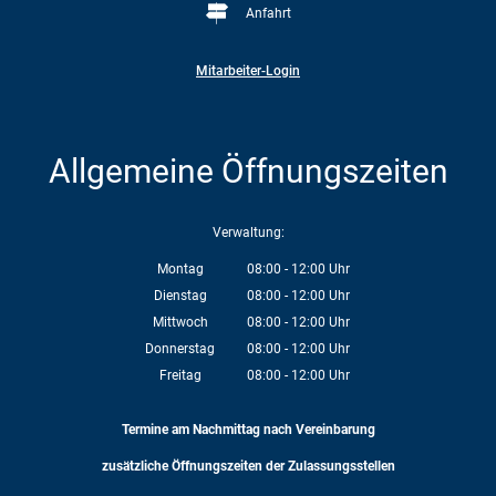
Anfahrt
Mitarbeiter-Login
Allgemeine Öffnungszeiten
Verwaltung:
Montag
08:00
-
12:00
Uhr
Von 08:00 bis 12:00 Uhr
Dienstag
08:00
-
12:00
Uhr
Von 08:00 bis 12:00 Uhr
Mittwoch
08:00
-
12:00
Uhr
Von 08:00 bis 12:00 Uhr
Donnerstag
08:00
-
12:00
Uhr
Von 08:00 bis 12:00 Uhr
Freitag
08:00
-
12:00
Uhr
Von 08:00 bis 12:00 Uhr
Termine am Nachmittag nach Vereinbarung
zusätzliche Öffnungszeiten der Zulassungsstellen