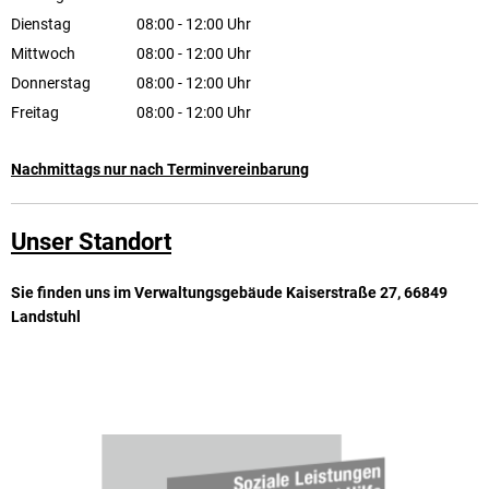
Von 08:00 bis 12:00 Uhr
Dienstag
08:00
-
12:00
Uhr
Von 08:00 bis 12:00 Uhr
Mittwoch
08:00
-
12:00
Uhr
Von 08:00 bis 12:00 Uhr
Donnerstag
08:00
-
12:00
Uhr
Von 08:00 bis 12:00 Uhr
Freitag
08:00
-
12:00
Uhr
Von 08:00 bis 12:00 Uhr
Nachmittags nur nach Terminvereinbarung
Unser Standort
Sie finden uns im Verwaltungsgebäude Kaiserstraße 27, 66849
Landstuhl