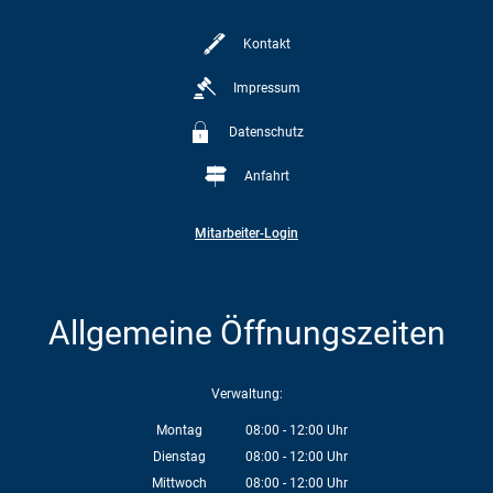
Kontakt
Impressum
Datenschutz
Anfahrt
Mitarbeiter-Login
Allgemeine Öffnungszeiten
Verwaltung:
Montag
08:00
-
12:00
Uhr
Von 08:00 bis 12:00 Uhr
Dienstag
08:00
-
12:00
Uhr
Von 08:00 bis 12:00 Uhr
Mittwoch
08:00
-
12:00
Uhr