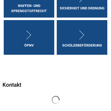
Karriere
WAFFEN- UND
Klimamanagement
SICHERHEIT UND ORDNUNG
Landkreisfilm
SPRENGSTOFFRECHT
Beteiligungen
ÖPNV
SCHÜLERBEFÖRDERUNG
Kontakt
Suchergebnisse werden geladen