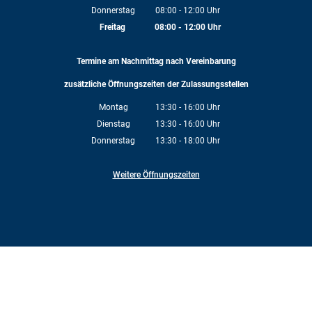
Von 08:00 bis 12:00 Uhr
Donnerstag
08:00
-
12:00
Uhr
Von 08:00 bis 12:00 Uhr
Freitag
08:00
-
12:00
Uhr
Von 08:00 bis 12:00 Uhr
Termine am Nachmittag nach Vereinbarung
zusätzliche Öffnungszeiten der Zulassungsstellen
Montag
13:30
-
16:00
Uhr
Von 13:30 bis 16:00 Uhr
Dienstag
13:30
-
16:00
Uhr
Von 13:30 bis 16:00 Uhr
Donnerstag
13:30
-
18:00
Uhr
Von 13:30 bis 18:00 Uhr
Weitere Öffnungszeiten