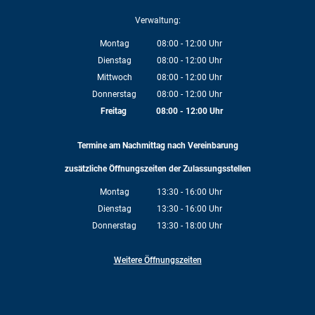
Verwaltung:
Montag
08:00
-
12:00
Uhr
Von 08:00 bis 12:00 Uhr
Dienstag
08:00
-
12:00
Uhr
Von 08:00 bis 12:00 Uhr
Mittwoch
08:00
-
12:00
Uhr
Von 08:00 bis 12:00 Uhr
Donnerstag
08:00
-
12:00
Uhr
Von 08:00 bis 12:00 Uhr
Freitag
08:00
-
12:00
Uhr
Von 08:00 bis 12:00 Uhr
Termine am Nachmittag nach Vereinbarung
zusätzliche Öffnungszeiten der Zulassungsstellen
Montag
13:30
-
16:00
Uhr
Von 13:30 bis 16:00 Uhr
Dienstag
13:30
-
16:00
Uhr
Von 13:30 bis 16:00 Uhr
Donnerstag
13:30
-
18:00
Uhr
Von 13:30 bis 18:00 Uhr
Weitere Öffnungszeiten