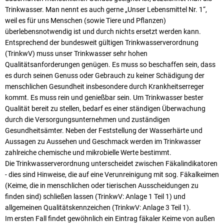
Karriere
Trinkwasser. Man nennt es auch gerne „Unser Lebensmittel Nr. 1“,
Klimamanagement
Landkreisfilm
weil es für uns Menschen (sowie Tiere und Pflanzen)
überlebensnotwendig ist und durch nichts ersetzt werden kann.
Beteiligungen
Entsprechend der bundesweit gültigen Trinkwasserverordnung
(TrinkwV) muss unser Trinkwasser sehr hohen
Qualitätsanforderungen genügen. Es muss so beschaffen sein, dass
es durch seinen Genuss oder Gebrauch zu keiner Schädigung der
menschlichen Gesundheit insbesondere durch Krankheitserreger
kommt. Es muss rein und genießbar sein. Um Trinkwasser bester
Qualität bereit zu stellen, bedarf es einer ständigen Überwachung
durch die Versorgungsunternehmen und zuständigen
Gesundheitsämter. Neben der Feststellung der Wasserhärte und
Aussagen zu Aussehen und Geschmack werden im Trinkwasser
zahlreiche chemische und mikrobielle Werte bestimmt.
Die Trinkwasserverordnung unterscheidet zwischen Fäkalindikatoren
- dies sind Hinweise, die auf eine Verunreinigung mit sog. Fäkalkeimen
(Keime, die in menschlichen oder tierischen Ausscheidungen zu
finden sind) schließen lassen (TrinkwV: Anlage 1 Teil 1) und
allgemeinen Qualitätskennzeichen (TrinkwV: Anlage 3 Teil 1).
Im ersten Fall findet gewöhnlich ein Eintrag fäkaler Keime von außen