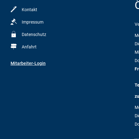
Kontakt
Impressum
Ve
Datenschutz
M
Di
Anfahrt
M
D
Mitarbeiter-Login
Fr
T
zu
M
Di
D