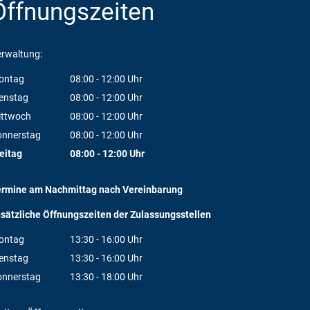
Öffnungszeiten
rwaltung:
ontag
08:00
-
12:00
Uhr
Von 08:00 bis 12:00 Uhr
enstag
08:00
-
12:00
Uhr
Von 08:00 bis 12:00 Uhr
ittwoch
08:00
-
12:00
Uhr
Von 08:00 bis 12:00 Uhr
onnerstag
08:00
-
12:00
Uhr
Von 08:00 bis 12:00 Uhr
eitag
08:00
-
12:00
Uhr
Von 08:00 bis 12:00 Uhr
ermine am Nachmittag nach Vereinbarung
sätzliche Öffnungszeiten der Zulassungsstellen
ontag
13:30
-
16:00
Uhr
Von 13:30 bis 16:00 Uhr
enstag
13:30
-
16:00
Uhr
Von 13:30 bis 16:00 Uhr
onnerstag
13:30
-
18:00
Uhr
Von 13:30 bis 18:00 Uhr