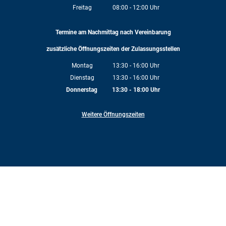
Von 08:00 bis 12:00 Uhr
Freitag
08:00
-
12:00
Uhr
Von 08:00 bis 12:00 Uhr
Termine am Nachmittag nach Vereinbarung
zusätzliche Öffnungszeiten der Zulassungsstellen
Montag
13:30
-
16:00
Uhr
Von 13:30 bis 16:00 Uhr
Dienstag
13:30
-
16:00
Uhr
Von 13:30 bis 16:00 Uhr
Donnerstag
13:30
-
18:00
Uhr
Von 13:30 bis 18:00 Uhr
Weitere Öffnungszeiten