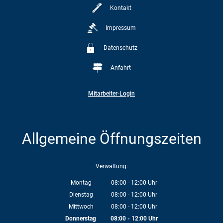
Kontakt
Impressum
Datenschutz
Anfahrt
Mitarbeiter-Login
Allgemeine Öffnungszeiten
Verwaltung:
Montag
08:00
-
12:00
Uhr
Von 08:00 bis 12:00 Uhr
Dienstag
08:00
-
12:00
Uhr
Von 08:00 bis 12:00 Uhr
Mittwoch
08:00
-
12:00
Uhr
Von 08:00 bis 12:00 Uhr
Donnerstag
08:00
-
12:00
Uhr