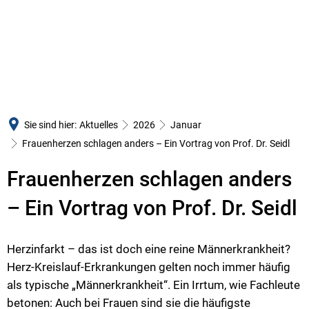
LANDKREIS
BÜRGERSERVICE
VERWALTUNG
Der Landrat
Unsere Leistungen
Zentrale Aufgaben un
Kreisbeigeordnete
Formulare
Kommunalaufsicht un
Gremien
E-Rechnung
Kr
Ordnung, Verkehr und
Gemeinden und Bürgermeister
Mitarbeitende
Au
Ve
Sie sind hier:
Aktuelles
2026
Januar
Jugend und Soziales
Öffentliche Bekanntmachungen
Öffnungszeiten und Stan
Bü
Or
Frauenherzen schlagen anders – Ein Vortrag von Prof. Dr. Seidl
Bauen und Umwelt
Submissionen
Anfahrt
Frauenherzen schlagen anders
Abfallwirtschaft
Finanzen und Haushalt
Behörden-Links
– Ein Vortrag von Prof. Dr. Seidl
Lebensmittelüberwach
Statistische Daten
Presse-Info und Archiv
Gesundheitsamt
Kreishandbuch
Veranstaltungen
Herzinfarkt – das ist doch eine reine Männerkrankheit?
Rechnungs- und Gem
Verwaltungsgliederung
Krisenvorsorge
Herz-Kreislauf-Erkrankungen gelten noch immer häufig
Pressestelle und Kult
als typische „Männerkrankheit“. Ein Irrtum, wie Fachleute
Partnerschaften
betonen: Auch bei Frauen sind sie die häufigste
Gleichstellung