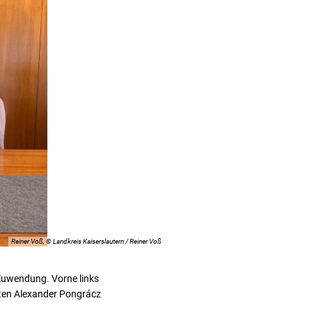
Reiner Voß, © Landkreis Kaiserslautern / Reiner Voß
e Zuwendung. Vorne links
nten Alexander Pongrácz