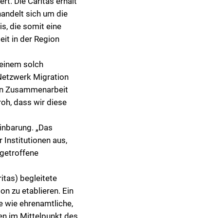
rt. Die Caritas erhält
Satzungen und Gebühren
Sozialpsychiatrischer Dienst
Publikationen
Gleichstellungsstelle
andelt sich um die
s, die somit eine
Abfallratgeber
Koordinierungsstelle Psychiatrie
Aktuelles und Veranstaltungen
Energiemanagement
eit in der Region
Abfallratgeber App
Gesundheitsförderung und Prävention
Rat und Hilfe
Klimaanpassungsmanagement
Aktuelles
Netzwerke
Klimaschutzmanagement
 einem solch
Netzwerk Migration
English Language Subsite
Erneuerbare Energien
ten Zusammenarbeit
Abfallfraktionen und ihre Entsorgungswege
Projekte und Förderungen
roh, dass wir diese
Entsorgungsstellen und Öffnungszeiten
KlimaNews
inbarung. „Das
Gewerbliche Abfälle
KlimaTipps
 Institutionen aus,
Containerservice
 getroffene
Abfallvermeidung: Reparieren, Tauschen, Versch
itas) begleitete
n zu etablieren. Ein
le wie ehrenamtliche,
hen im Mittelpunkt des