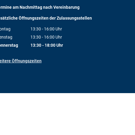
ermine am Nachmittag nach Vereinbarung
sätzliche Öffnungszeiten der Zulassungsstellen
ontag
13:30
-
16:00
Uhr
Von 13:30 bis 16:00 Uhr
enstag
13:30
-
16:00
Uhr
Von 13:30 bis 16:00 Uhr
onnerstag
13:30
-
18:00
Uhr
Von 13:30 bis 18:00 Uhr
itere Öffnungszeiten