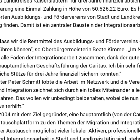
 Landkreises Kaiserslautern“ für drei Jahre finanziell absiche
Gleichstellung
Wichtige Rufnummern
rung eine Einmal-Zahlung in Höhe von 50.526,22 Euro. Es h
ierten Ausbildungs- und Fördervereins von Stadt und Landkrei
Klimamanagement
Wichtige Links
inden. Damit ist ein zentraler Baustein der Integrationsarb
Warnsignale
, dass wir die Restmittel des Ausbildungs- und Fördervereins
hren können“, so Oberbürgermeisterin Beate Kimmel. „Im 
n alle Fäden der Integrationsarbeit zusammen, dank der gu
hauptamtlichen Geschäftsführung der Caritas. Ich bin sehr f
che Stütze für drei Jahre finanziell sichern konnten.“
er Peter Schmitt lobte die Arbeit im Netzwerk und die Vere
 Integration zeichnet sich durch ein tolles Miteinander aller
Jahren. Das wollen wir unbedingt beibehalten, wobei die nun
iterhilft.“
04 mit dem Ziel gegründet, eine hauptamtlich (von der Car
tauschplattform zu den Themen der Migration und Integratio
er Austausch möglichst vieler lokaler Aktiven, professionel
und Integrationsarbeit in Stadt und Landkreis tätig sind, ste