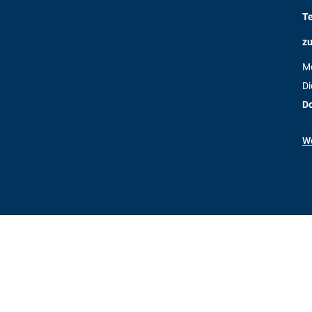
T
zu
M
Di
D
We