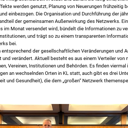
ffekte werden genutzt, Planung von Neuerungen frühzeitig
und einbezogen. Die Organisation und Durchführung der jährl
tandteil der gemeinsamen Außenwirkung des Netzwerks. Ein 
s im Monat versendet wird, bündelt die Informationen zu v
stitutionen, und trägt so zu einem transparenten Informatio
rks bei.
h entsprechend der gesellschaftlichen Veränderungen und A
t und verändert. Aktuell besteht es aus einem Verteiler von
n, Vereinen, Institutionen und Behörden. Es finden viermal 
gen an wechselnden Orten in KL statt, auch gibt es drei Unt
eit und Gesundheit), die dem „großen“ Netzwerk themenspez