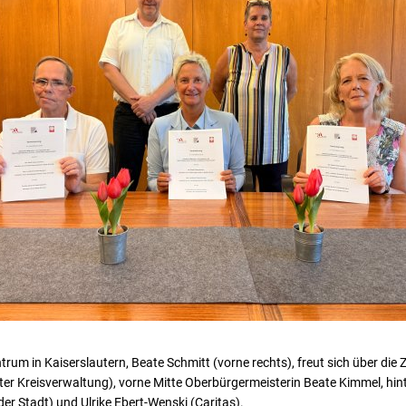
ntrum in Kaiserslautern, Beate Schmitt (vorne rechts), freut sich über di
ter Kreisverwaltung), vorne Mitte Oberbürgermeisterin Beate Kimmel, hi
der Stadt) und Ulrike Ebert-Wenski (Caritas).