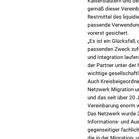
Kaiserslautern und des
Partnerschaften
gemäß dieser Vereinba
Restmittel des liquid
Karriere
passende Verwendung f
Landkreisfilm
vorerst gesichert.
Beteiligungen
„Es ist ein Glücksfall
passenden Zweck zufü
und Integration laufe
der Partner unter der 
wichtige gesellschaftli
Auch Kreisbeigeordnet
Netzwerk Migration und
und das seit über 20 
Vereinbarung enorm we
Das Netzwerk wurde 20
Informations- und Aus
gegenseitiger fachlich
die in der Migration- 