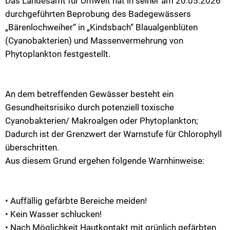
Das Landesamt für Umwelt hat in seiner am 20.05.2026
Karriere
durchgeführten Beprobung des Badegewässers
Klimamanagement
Landkreisfilm
„Bärenlochweiher“ in „Kindsbach“ Blaualgenblüten
Beteiligungen
(Cyanobakterien) und Massenvermehrung von
Phytoplankton festgestellt.
An dem betreffenden Gewässer besteht ein
Gesundheitsrisiko durch potenziell toxische
Cyanobakterien/ Makroalgen oder Phytoplankton;
Dadurch ist der Grenzwert der Warnstufe für Chlorophyll
überschritten.
Aus diesem Grund ergehen folgende Warnhinweise:
• Auffällig gefärbte Bereiche meiden!
• Kein Wasser schlucken!
• Nach Möglichkeit Hautkontakt mit grünlich gefärbten