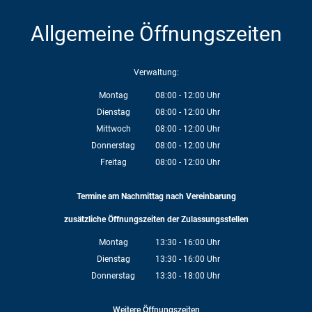
Allgemeine Öffnungszeiten
Verwaltung:
Montag
08:00
-
12:00
Uhr
Von 08:00 bis 12:00 Uhr
Dienstag
08:00
-
12:00
Uhr
Von 08:00 bis 12:00 Uhr
Mittwoch
08:00
-
12:00
Uhr
Von 08:00 bis 12:00 Uhr
Donnerstag
08:00
-
12:00
Uhr
Von 08:00 bis 12:00 Uhr
Freitag
08:00
-
12:00
Uhr
Von 08:00 bis 12:00 Uhr
Termine am Nachmittag nach Vereinbarung
zusätzliche Öffnungszeiten der Zulassungsstellen
Montag
13:30
-
16:00
Uhr
Von 13:30 bis 16:00 Uhr
Dienstag
13:30
-
16:00
Uhr
Von 13:30 bis 16:00 Uhr
Donnerstag
13:30
-
18:00
Uhr
Von 13:30 bis 18:00 Uhr
Weitere Öffnungszeiten