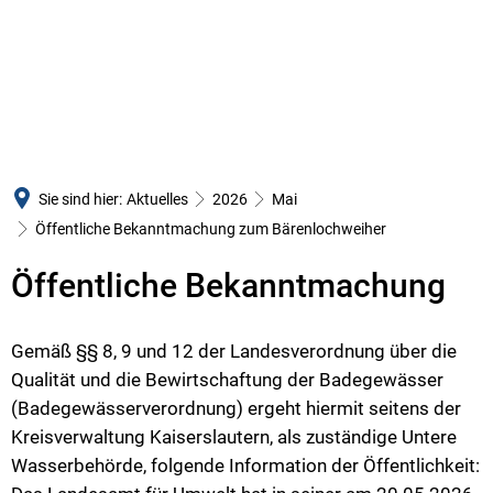
LANDKREIS
BÜRGERSERVICE
VERWALTUNG
Der Landrat
Unsere Leistungen
Zentrale Aufgaben un
Kreisbeigeordnete
Formulare
Kommunalaufsicht un
Gremien
E-Rechnung
Kr
Ordnung, Verkehr und
Gemeinden und Bürgermeister
Mitarbeitende
Au
Ve
Sie sind hier:
Aktuelles
2026
Mai
Jugend und Soziales
Öffentliche Bekanntmachungen
Öffnungszeiten und Stan
Bü
Or
Öffentliche Bekanntmachung zum Bärenlochweiher
Bauen und Umwelt
Submissionen
Anfahrt
Öffentliche Bekanntmachung
Abfallwirtschaft
Finanzen und Haushalt
Behörden-Links
Lebensmittelüberwach
Statistische Daten
Presse-Info und Archiv
Gemäß §§ 8, 9 und 12 der Landesverordnung über die
Gesundheitsamt
Qualität und die Bewirtschaftung der Badegewässer
Kreishandbuch
Veranstaltungen
Rechnungs- und Gem
(Badegewässerverordnung) ergeht hiermit seitens der
Verwaltungsgliederung
Krisenvorsorge
Kreisverwaltung Kaiserslautern, als zuständige Untere
Pressestelle und Kult
Partnerschaften
Wasserbehörde, folgende Information der Öffentlichkeit:
Gleichstellung