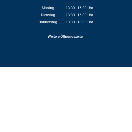
Montag
13:30
-
16:00
Uhr
Von 13:30 bis 16:00 Uhr
Dienstag
13:30
-
16:00
Uhr
Von 13:30 bis 16:00 Uhr
Donnerstag
13:30
-
18:00
Uhr
Von 13:30 bis 18:00 Uhr
Weitere Öffnungszeiten