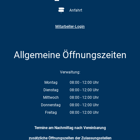
Anfahrt
Mitarbeiter-Login
Allgemeine Öffnungszeiten
Verwaltung:
Montag
08:00
-
12:00
Uhr
Von 08:00 bis 12:00 Uhr
Dienstag
08:00
-
12:00
Uhr
Von 08:00 bis 12:00 Uhr
Mittwoch
08:00
-
12:00
Uhr
Von 08:00 bis 12:00 Uhr
Donnerstag
08:00
-
12:00
Uhr
Von 08:00 bis 12:00 Uhr
Freitag
08:00
-
12:00
Uhr
Von 08:00 bis 12:00 Uhr
Termine am Nachmittag nach Vereinbarung
zusätzliche Öffnungszeiten der Zulassungsstellen