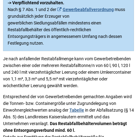
Karriere
-> Verpflichtend vorzuhalten.
Klimamanagement
Nach § 7 Abs. 1 und 2 der
Gewerbeabfallverordnung
muss
Landkreisfilm
grundsätzlich jeder Erzeuger von
Beteiligungen
gewerblichen Siedlungsabfällen mindestens einen
Restabfallbehälter des öffentlich-rechtlichen
Entsorgungsträgers in angemessenem Umfang nach dessen
Festlegung nutzen.
Je nach anfallender Restabfallmenge kann vom Gewerbetreibenden
zwischen einer oder mehreren Restabfalltonne/n von 60 l, 90 l, 120 l
und 240 l mit vierzehntäglicher Leerung oder einem Umleercontainer
von 1,1 m³, 3,3 m³ und 5,5 m³ mit vierzehntäglicher oder
wöchentlicher Leerung gewählt werden.
Entsprechend der von Gewerbetreibenden gemachten Angaben wird
die Tonnen- bzw. Containergröße unter Zugrundelegung von
Einwohnergleichwerten analog der
Tabelle
in der Abfallsatzung (§ 14
Abs. 5) des Landkreises Kaiserslautern ermittelt und das
Unternehmen veranlagt.
Das Restabfallbehältervolumen beträgt
ohne Entsorgungsverbund mind. 60 l.