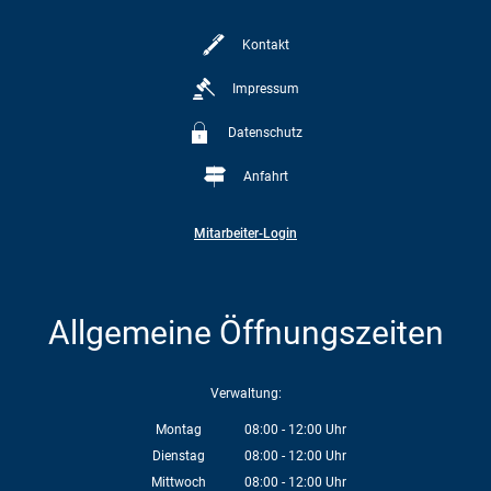
Kontakt
Impressum
Datenschutz
Anfahrt
Mitarbeiter-Login
Allgemeine Öffnungszeiten
Verwaltung:
Montag
08:00
-
12:00
Uhr
Von 08:00 bis 12:00 Uhr
Dienstag
08:00
-
12:00
Uhr
Von 08:00 bis 12:00 Uhr
Mittwoch
08:00
-
12:00
Uhr