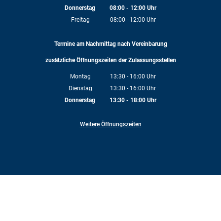
Von 08:00 bis 12:00 Uhr
Donnerstag
08:00
-
12:00
Uhr
Von 08:00 bis 12:00 Uhr
Freitag
08:00
-
12:00
Uhr
Von 08:00 bis 12:00 Uhr
Termine am Nachmittag nach Vereinbarung
zusätzliche Öffnungszeiten der Zulassungsstellen
Montag
13:30
-
16:00
Uhr
Von 13:30 bis 16:00 Uhr
Dienstag
13:30
-
16:00
Uhr
Von 13:30 bis 16:00 Uhr
Donnerstag
13:30
-
18:00
Uhr
Von 13:30 bis 18:00 Uhr
Weitere Öffnungszeiten