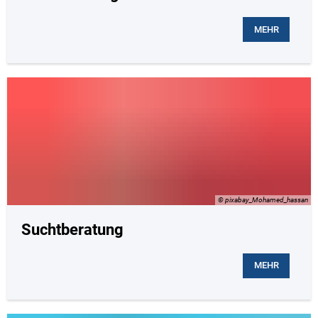
MEHR
© pixabay_Mohamed_hassan
Suchtberatung
MEHR