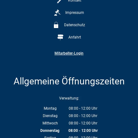
Kontakt
Impressum
Datenschutz
Anfahrt
Mitarbeiter-Login
Allgemeine Öffnungszeiten
Verwaltung:
Montag
08:00
-
12:00
Uhr
Von 08:00 bis 12:00 Uhr
Dienstag
08:00
-
12:00
Uhr
Von 08:00 bis 12:00 Uhr
Mittwoch
08:00
-
12:00
Uhr
Von 08:00 bis 12:00 Uhr
Donnerstag
08:00
-
12:00
Uhr
Von 08:00 bis 12:00 Uhr