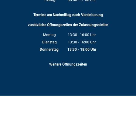
Freitag
08:00
-
12:00
Uhr
Von 08:00 bis 12:00 Uhr
Termine am Nachmittag nach Vereinbarung
zusätzliche Öffnungszeiten der Zulassungsstellen
Montag
13:30
-
16:00
Uhr
Von 13:30 bis 16:00 Uhr
Dienstag
13:30
-
16:00
Uhr
Von 13:30 bis 16:00 Uhr
Donnerstag
13:30
-
18:00
Uhr
Von 13:30 bis 18:00 Uhr
Weitere Öffnungszeiten