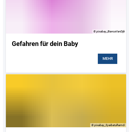
© pixabay_BiancaVanDijk
Gefahren für dein Baby
MEHR
© pixabay_Syaibatulhamdi