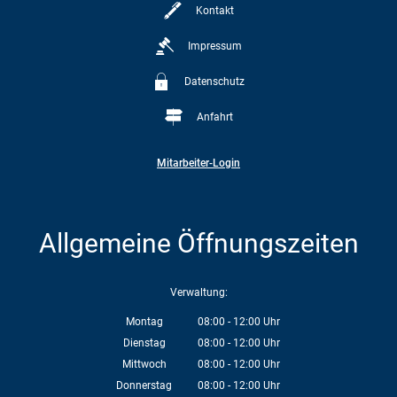
Kontakt
Impressum
Datenschutz
Anfahrt
Mitarbeiter-Login
Allgemeine Öffnungszeiten
Verwaltung:
Montag
08:00
-
12:00
Uhr
Von 08:00 bis 12:00 Uhr
Dienstag
08:00
-
12:00
Uhr
Von 08:00 bis 12:00 Uhr
Mittwoch
08:00
-
12:00
Uhr
Von 08:00 bis 12:00 Uhr
Donnerstag
08:00
-
12:00
Uhr