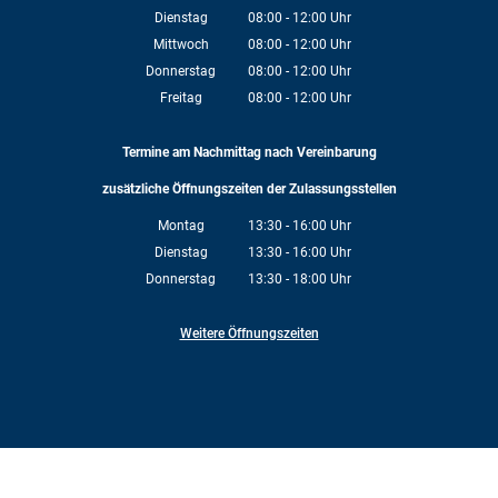
Von 08:00 bis 12:00 Uhr
Dienstag
08:00
-
12:00
Uhr
Von 08:00 bis 12:00 Uhr
Mittwoch
08:00
-
12:00
Uhr
Von 08:00 bis 12:00 Uhr
Donnerstag
08:00
-
12:00
Uhr
Von 08:00 bis 12:00 Uhr
Freitag
08:00
-
12:00
Uhr
Von 08:00 bis 12:00 Uhr
Termine am Nachmittag nach Vereinbarung
zusätzliche Öffnungszeiten der Zulassungsstellen
Montag
13:30
-
16:00
Uhr
Von 13:30 bis 16:00 Uhr
Dienstag
13:30
-
16:00
Uhr
Von 13:30 bis 16:00 Uhr
Donnerstag
13:30
-
18:00
Uhr
Von 13:30 bis 18:00 Uhr
Weitere Öffnungszeiten