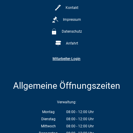
Kontakt
Impressum
Datenschutz
Anfahrt
Mitarbeiter-Login
Allgemeine Öffnungszeiten
Verwaltung:
Montag
08:00
-
12:00
Uhr
Von 08:00 bis 12:00 Uhr
Dienstag
08:00
-
12:00
Uhr
Von 08:00 bis 12:00 Uhr
Mittwoch
08:00
-
12:00
Uhr
Von 08:00 bis 12:00 Uhr