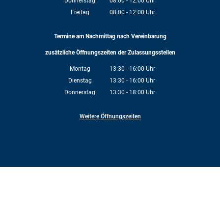
Donnerstag
08:00
-
12:00
Uhr
Von 08:00 bis 12:00 Uhr
Freitag
08:00
-
12:00
Uhr
Von 08:00 bis 12:00 Uhr
Termine am Nachmittag nach Vereinbarung
zusätzliche Öffnungszeiten der Zulassungsstellen
Montag
13:30
-
16:00
Uhr
Von 13:30 bis 16:00 Uhr
Dienstag
13:30
-
16:00
Uhr
Von 13:30 bis 16:00 Uhr
Donnerstag
13:30
-
18:00
Uhr
Von 13:30 bis 18:00 Uhr
Weitere Öffnungszeiten