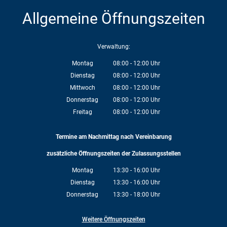
Allgemeine Öffnungszeiten
Verwaltung:
Montag
08:00
-
12:00
Uhr
Von 08:00 bis 12:00 Uhr
Dienstag
08:00
-
12:00
Uhr
Von 08:00 bis 12:00 Uhr
Mittwoch
08:00
-
12:00
Uhr
Von 08:00 bis 12:00 Uhr
Donnerstag
08:00
-
12:00
Uhr
Von 08:00 bis 12:00 Uhr
Freitag
08:00
-
12:00
Uhr
Von 08:00 bis 12:00 Uhr
Termine am Nachmittag nach Vereinbarung
zusätzliche Öffnungszeiten der Zulassungsstellen
Montag
13:30
-
16:00
Uhr
Von 13:30 bis 16:00 Uhr
Dienstag
13:30
-
16:00
Uhr
Von 13:30 bis 16:00 Uhr
Donnerstag
13:30
-
18:00
Uhr
Von 13:30 bis 18:00 Uhr
Weitere Öffnungszeiten