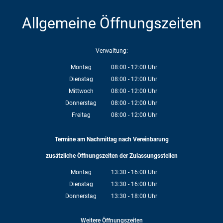
Allgemeine Öffnungszeiten
Verwaltung:
Montag
08:00
-
12:00
Uhr
Von 08:00 bis 12:00 Uhr
Dienstag
08:00
-
12:00
Uhr
Von 08:00 bis 12:00 Uhr
Mittwoch
08:00
-
12:00
Uhr
Von 08:00 bis 12:00 Uhr
Donnerstag
08:00
-
12:00
Uhr
Von 08:00 bis 12:00 Uhr
Freitag
08:00
-
12:00
Uhr
Von 08:00 bis 12:00 Uhr
Termine am Nachmittag nach Vereinbarung
zusätzliche Öffnungszeiten der Zulassungsstellen
Montag
13:30
-
16:00
Uhr
Von 13:30 bis 16:00 Uhr
Dienstag
13:30
-
16:00
Uhr
Von 13:30 bis 16:00 Uhr
Donnerstag
13:30
-
18:00
Uhr
Von 13:30 bis 18:00 Uhr
Weitere Öffnungszeiten