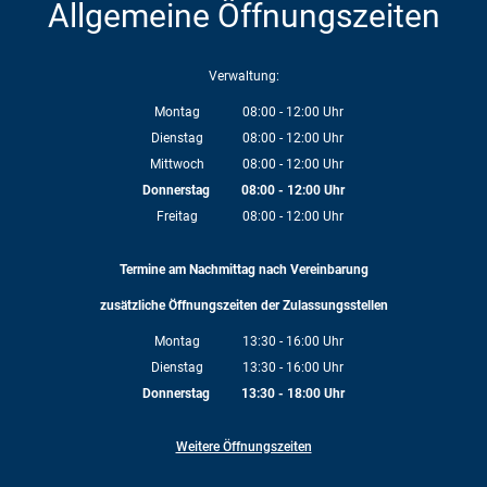
Allgemeine Öffnungszeiten
Verwaltung:
Montag
08:00
-
12:00
Uhr
Von 08:00 bis 12:00 Uhr
Dienstag
08:00
-
12:00
Uhr
Von 08:00 bis 12:00 Uhr
Mittwoch
08:00
-
12:00
Uhr
Von 08:00 bis 12:00 Uhr
Donnerstag
08:00
-
12:00
Uhr
Von 08:00 bis 12:00 Uhr
Freitag
08:00
-
12:00
Uhr
Von 08:00 bis 12:00 Uhr
Termine am Nachmittag nach Vereinbarung
zusätzliche Öffnungszeiten der Zulassungsstellen
Montag
13:30
-
16:00
Uhr
Von 13:30 bis 16:00 Uhr
Dienstag
13:30
-
16:00
Uhr
Von 13:30 bis 16:00 Uhr
Donnerstag
13:30
-
18:00
Uhr
Von 13:30 bis 18:00 Uhr
Weitere Öffnungszeiten